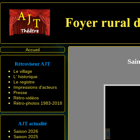
Accueil
Sain
Rétroviseur AJT
Le village
L' historique
Le registre
Impressions d'acteurs
Presse
Rétro-vidéos
Rétro-photos 1983-2018
AJT actualité
Saison 2026
Saison 2025